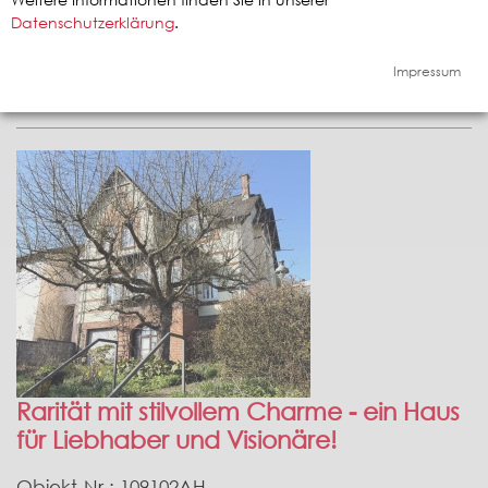
Objekt-Nr.: 102201A
Datenschutzerklärung
.
Größe: 284,82 qm
35649 Bischoffen
Impressum
Preis: 350.000,00 Euro
Rarität mit stilvollem Charme - ein Haus
für Liebhaber und Visionäre!
Objekt-Nr.: 109102AH