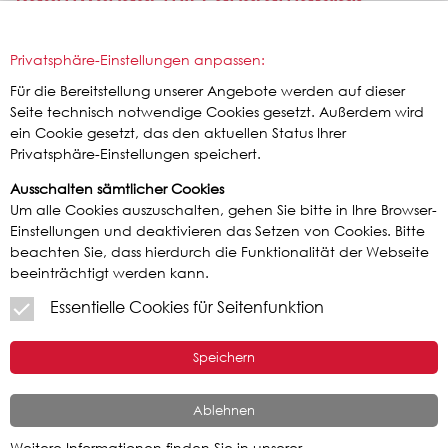
Objekt-Nr.: 101001H
Privatsphäre-Einstellungen anpassen:
Größe: 174,00 qm
35614 Aßlar
Für die Bereitstellung unserer Angebote werden auf dieser
Seite technisch notwendige Cookies gesetzt. Außerdem wird
Preis: 335.000,00 Euro
ein Cookie gesetzt, das den aktuellen Status Ihrer
Privatsphäre-Einstellungen speichert.
Ausschalten sämtlicher Cookies
Um alle Cookies auszuschalten, gehen Sie bitte in Ihre Browser-
Einstellungen und deaktivieren das Setzen von Cookies. Bitte
beachten Sie, dass hierdurch die Funktionalität der Webseite
beeinträchtigt werden kann.
Essentielle Cookies für Seitenfunktion
Speichern
Großzügig und elegant wohnen in TOP-
Lage
Ablehnen
Weitere Informationen finden Sie in unserer